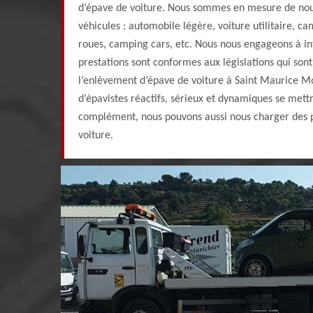
d’épave de voiture. Nous sommes en mesure de nou
véhicules : automobile légère, voiture utilitaire, c
roues, camping cars, etc. Nous nous engageons à in
prestations sont conformes aux législations qui son
l’enlèvement d’épave de voiture à Saint Maurice 
d’épavistes réactifs, sérieux et dynamiques se mettr
complément, nous pouvons aussi nous charger des p
voiture.