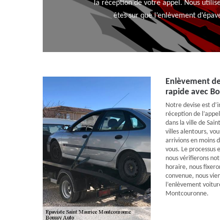
la réception de votre appel. Nous utili
êtes sur que l’enlèvement d’épave
Enlèvement de
rapide avec B
Notre devise est d’
réception de l’appel
dans la ville de Sa
villes alentours, v
arrivions en moins d
vous. Le processus e
nous vérifierons no
horaire, nous fixero
convenue, nous vien
l’enlèvement voitur
Montcouronne.