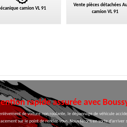
Vente pièces détachées Au
écanique camion VL 91
camion VL 91
vention rapide assurée avec Bouss
’enlèvement de voiture non roulante, le dépannage de véhicule accide
cacement sur le point de rendez-vous. Nous ferons en sorte d’arriver 