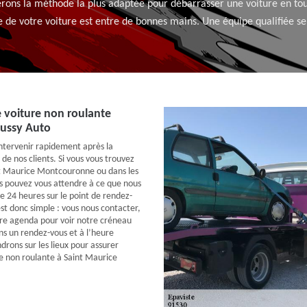
serons la méthode la plus adaptée pour débarrasser une voiture en tou
 de votre voiture est entre de bonnes mains. Une équipe qualifiée se
 voiture non roulante
oussy Auto
intervenir rapidement après la
 de nos clients. Si vous vous trouvez
int Maurice Montcouronne ou dans les
ous pouvez vous attendre à ce que nous
e 24 heures sur le point de rendez-
st donc simple : vous nous contacter,
tre agenda pour voir notre créneau
ns un rendez-vous et à l’heure
drons sur les lieux pour assurer
e non roulante à Saint Maurice