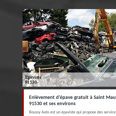
Enlèvement d’épave gratuit à Saint Ma
91530 et ses environs
Boussy Auto est un épaviste qui propose des service