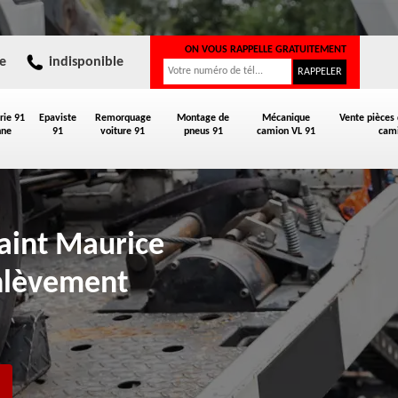
ON VOUS RAPPELLE GRATUITEMENT
e
indisponible
rie 91
Epaviste
Remorquage
Montage de
Mécanique
Vente pièces
nne
91
voiture 91
pneus 91
camion VL 91
cami
Saint Maurice
nlèvement