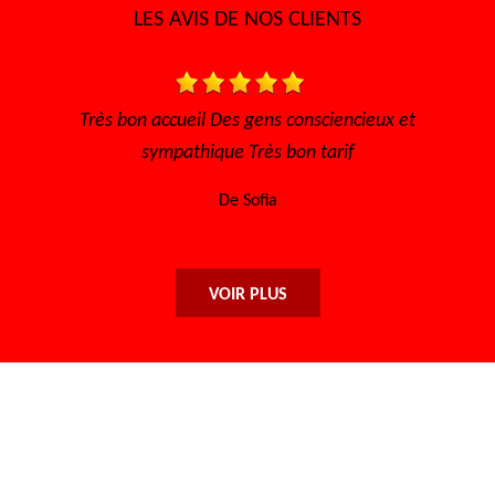
LES AVIS DE NOS CLIENTS
encieux et
Très bon accueil, rapide pour avoir un rendez v
if
l'écoute Disponible, sérieux et efficace... Me
encore à toute l'équipe.
De Maryse
VOIR PLUS