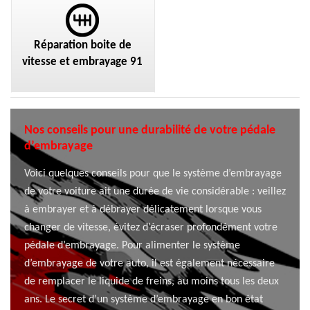
Réparation boite de
vitesse et embrayage 91
Nos conseils pour une durabilité de votre pédale
d’embrayage
Voici quelques conseils pour que le système d’embrayage
de votre voiture ait une durée de vie considérable : veillez
à embrayer et à débrayer délicatement lorsque vous
changer de vitesse, évitez d’écraser profondément votre
pédale d’embrayage. Pour alimenter le système
d’embrayage de votre auto, il est également nécessaire
de remplacer le liquide de freins, au moins tous les deux
ans. Le secret d’un système d’embrayage en bon état