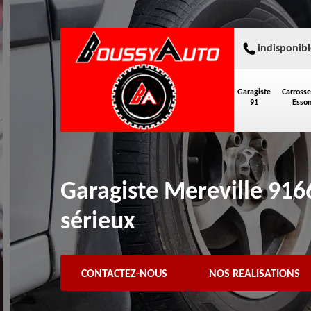
indisponibl
Garagiste
Carrosse
91
Esso
Garagiste Mereville 9166
sérieux
CONTACTEZ-NOUS
NOS REALISATIONS