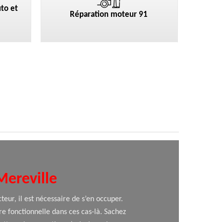
to et
Réparation moteur 91
Mereville
eur, il est nécessaire de s’en occuper.
tre fonctionnelle dans ces cas-là. Sachez