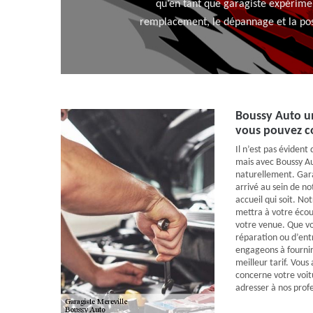
qu’en tant que garagiste expérimen
remplacement, le dépannage et la pose 
Boussy Auto un
vous pouvez 
Il n’est pas évident
mais avec Boussy Au
naturellement. Gara
arrivé au sein de no
accueil qui soit. No
mettra à votre écou
votre venue. Que vou
réparation ou d’ent
engageons à fournir
meilleur tarif. Vous
concerne votre voit
adresser à nos profe