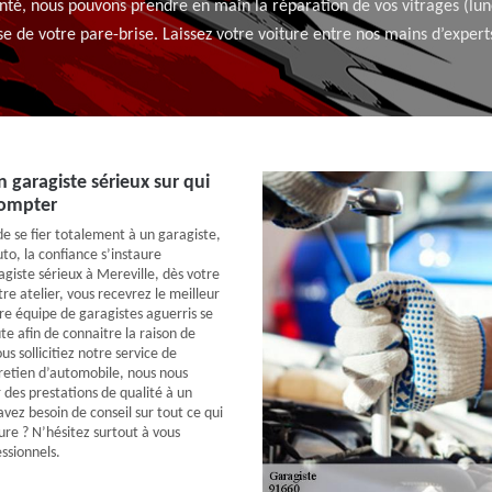
té, nous pouvons prendre en main la réparation de vos vitrages (lunet
de votre pare-brise. Laissez votre voiture entre nos mains d’experts 
 garagiste sérieux sur qui
compter
 de se fier totalement à un garagiste,
to, la confiance s’instaure
giste sérieux à Mereville, dès votre
tre atelier, vous recevrez le meilleur
tre équipe de garagistes aguerris se
te afin de connaitre la raison de
s sollicitiez notre service de
retien d’automobile, nous nous
 des prestations de qualité à un
 avez besoin de conseil sur tout ce qui
ure ? N’hésitez surtout à vous
ssionnels.