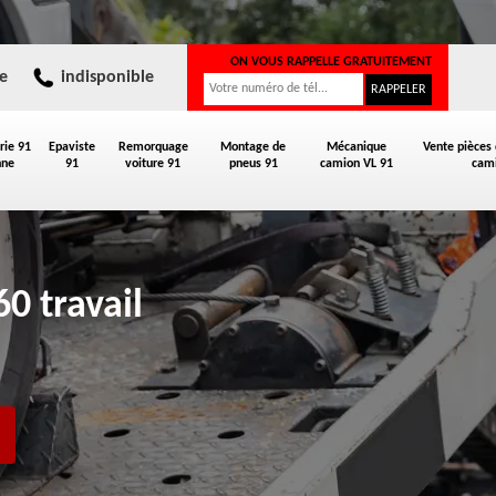
ON VOUS RAPPELLE GRATUITEMENT
e
indisponible
rie 91
Epaviste
Remorquage
Montage de
Mécanique
Vente pièces
nne
91
voiture 91
pneus 91
camion VL 91
cami
0 travail