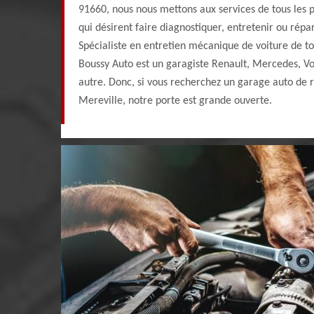
91660, nous nous mettons aux services de tous les pa
qui désirent faire diagnostiquer, entretenir ou répa
Spécialiste en entretien mécanique de voiture de t
Boussy Auto est un garagiste Renault, Mercedes, 
autre. Donc, si vous recherchez un garage auto de
Mereville, notre porte est grande ouverte.