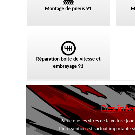
Montage de pneus 91
M
Réparation boite de vitesse et
embrayage 91
Des inte
Parce que les vitres de la voiture jou
L’intervention est surtout importante si