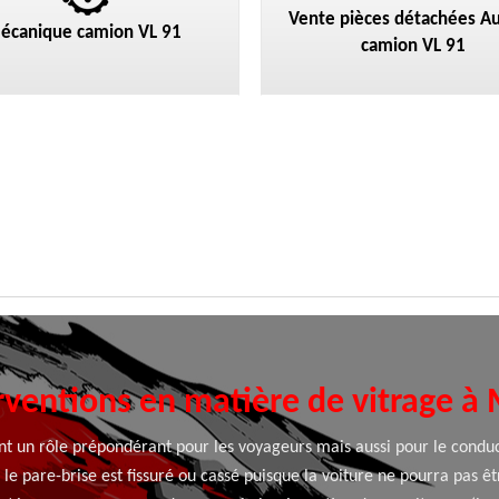
Vente pièces détachées Au
écanique camion VL 91
camion VL 91
rventions en matière de vitrage à 
ent un rôle prépondérant pour les voyageurs mais aussi pour le conduct
 le pare-brise est fissuré ou cassé puisque la voiture ne pourra pas ê