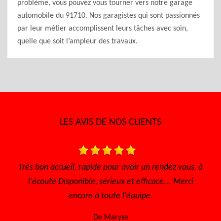
problème, vous pouvez vous tourner vers notre garage
automobile du 91710. Nos garagistes qui sont passionnés
par leur métier accomplissent leurs tâches avec soin,
quelle que soit l’ampleur des travaux.
LES AVIS DE NOS CLIENTS
de pour avoir un rendez vous, à
Très bon accueil, le travail 
 sérieux et efficace... Merci
efficace, les prix abordable
 toute l'équipe.
retourne. Merci 
e Maryse
De Njo