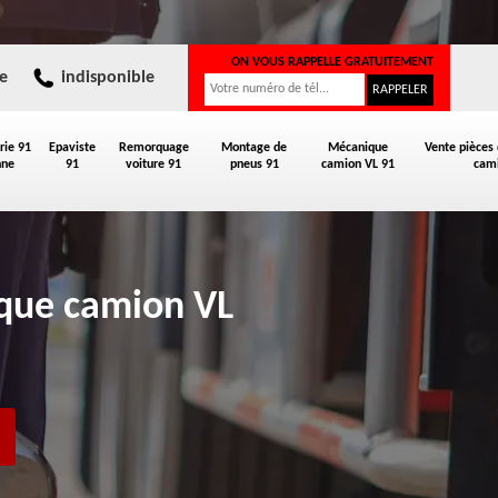
ON VOUS RAPPELLE GRATUITEMENT
e
indisponible
rie 91
Epaviste
Remorquage
Montage de
Mécanique
Vente pièces
nne
91
voiture 91
pneus 91
camion VL 91
cami
ique camion VL