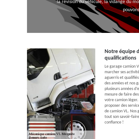
la révision du véhicule, la vidange du 
pouvons
Notre équipe d
qualifications
Le garage camion VL
marcher ses activit
aguerris et qualifi
des années et nos g
plusieurs années d’
mesure de faire des
votre camion léger.
proposer des servi
de camion VL. Nos 
tout son savoir-fair
confiance !