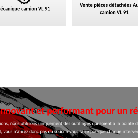
Vente pièces détachées Au
écanique camion VL 91
camion VL 91
innovant et performant pour un rés
ions, nous utilisons uniquement des outillages qui soient à la pointe 
, vous n’aurez donc pas du souci à vous faire puisque chaque interve