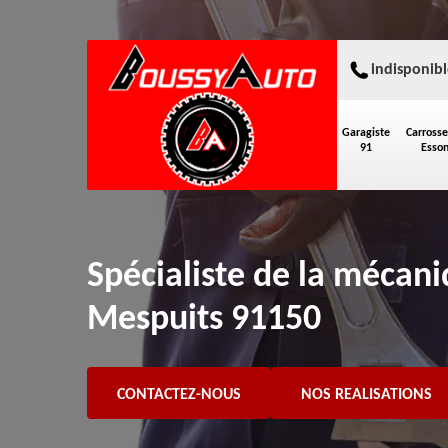
indisponibl
Garagiste
Carrosse
91
Esso
Spécialiste de la mécan
Mespuits 91150
CONTACTEZ-NOUS
NOS REALISATIONS