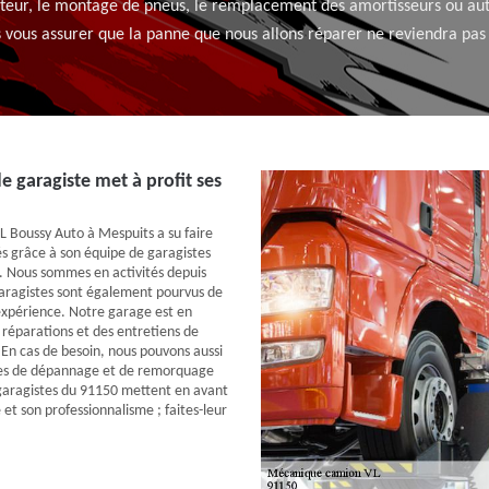
moteur, le montage de pneus, le remplacement des amortisseurs ou aut
 vous assurer que la panne que nous allons réparer ne reviendra pas d
e garagiste met à profit ses
 Boussy Auto à Mespuits a su faire
és grâce à son équipe de garagistes
és. Nous sommes en activités depuis
aragistes sont également pourvus de
expérience. Notre garage est en
 réparations et des entretiens de
 En cas de besoin, nous pouvons aussi
ces de dépannage et de remorquage
garagistes du 91150 mettent en avant
e et son professionnalisme ; faites-leur