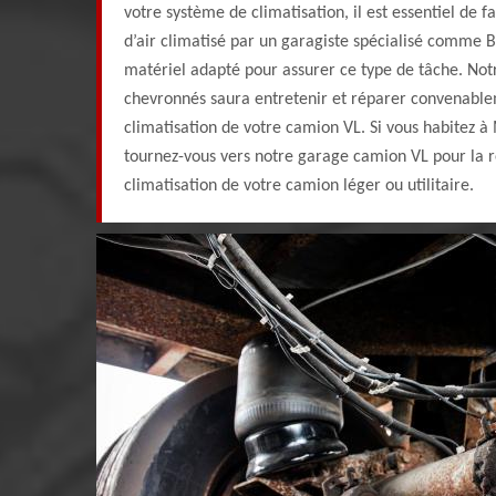
votre système de climatisation, il est essentiel de f
d’air climatisé par un garagiste spécialisé comme 
matériel adapté pour assurer ce type de tâche. Not
chevronnés saura entretenir et réparer convenabl
climatisation de votre camion VL. Si vous habitez à
tournez-vous vers notre garage camion VL pour la ré
climatisation de votre camion léger ou utilitaire.