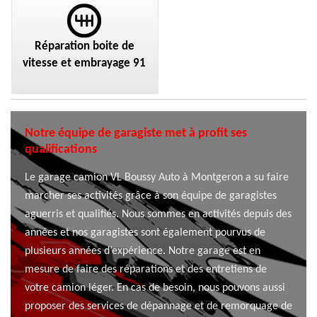
Réparation boite de
vitesse et embrayage 91
Notre équipe de garagiste met à profit ses
qualifications
Le garage camion VL Boussy Auto à Montgeron a su faire
marcher ses activités grâce à son équipe de garagistes
aguerris et qualifiés. Nous sommes en activités depuis des
années et nos garagistes sont également pourvus de
plusieurs années d’expérience. Notre garage est en
mesure de faire des réparations et des entretiens de
votre camion léger. En cas de besoin, nous pouvons aussi
proposer des services de dépannage et de remorquage de