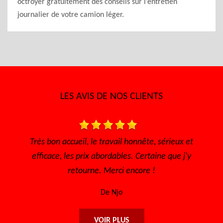
octroyer gratuitement des conseils sur l’entretien
journalier de votre camion léger.
LES AVIS DE NOS CLIENTS
, le travail honnête, sérieux et
Très bon accueil Des g
rix abordables. Certaine que j'y
sympathique Tr
urne. Merci encore !
De So
De Njo
VOIR PLUS