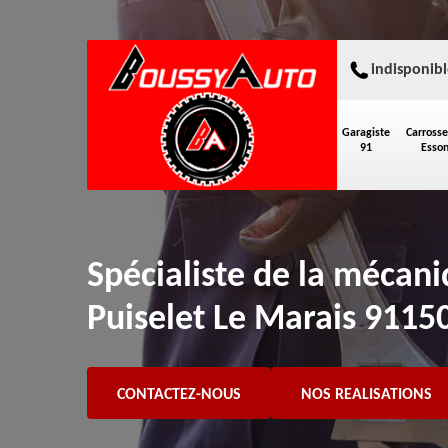
indisponibl
Garagiste
Carrosse
91
Esso
Spécialiste de la mécan
Puiselet Le Marais 9115
CONTACTEZ-NOUS
NOS REALISATIONS