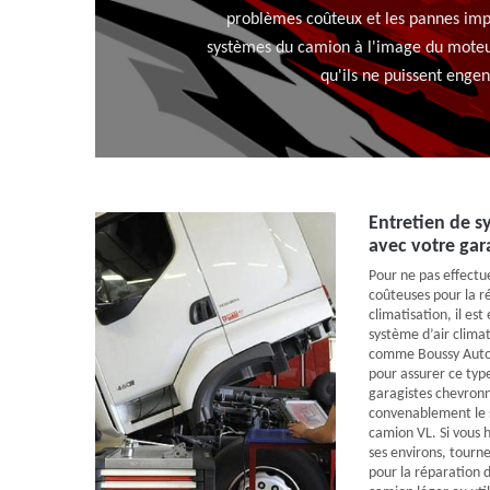
problèmes coûteux et les pannes impr
systèmes du camion à l'image du moteur, 
qu'ils ne puissent engen
Entretien de s
avec votre gar
Pour ne pas effectue
coûteuses pour la r
climatisation, il est
système d’air climat
comme Boussy Auto.
pour assurer ce typ
garagistes chevronn
convenablement le 
camion VL. Si vous 
ses environs, tourn
pour la réparation d