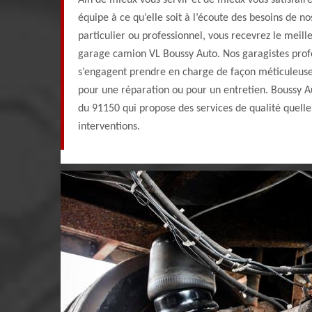
Ain de mieux vous servir et de mieux vous satisfair
équipe à ce qu’elle soit à l’écoute des besoins de no
particulier ou professionnel, vous recevrez le meille
garage camion VL Boussy Auto. Nos garagistes profe
s’engagent prendre en charge de façon méticuleuse 
pour une réparation ou pour un entretien. Boussy A
du 91150 qui propose des services de qualité quelle
interventions.