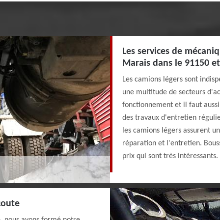
Les services de mécaniq
Marais dans le 91150 et
Les camions légers sont indispe
une multitude de secteurs d'act
fonctionnement et il faut aus
des travaux d'entretien réguli
les camions légers assurent une
réparation et l'entretien. Bous
prix qui sont très intéressants.
coute