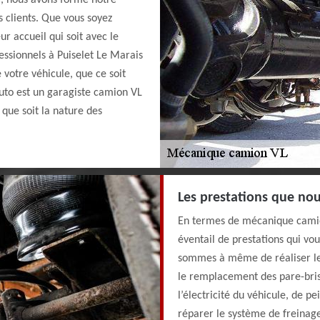
e, nous avons formé notre
s clients. Que vous soyez
ur accueil qui soit avec le
ssionnels à Puiselet Le Marais
votre véhicule, que ce soit
uto est un garagiste camion VL
 que soit la nature des
Les prestations que no
En termes de mécanique camio
éventail de prestations qui vo
sommes à même de réaliser les
le remplacement des pare-brises
l’électricité du véhicule, de p
réparer le système de freinage