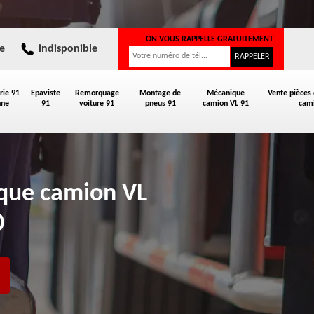
ON VOUS RAPPELLE GRATUITEMENT
e
indisponible
rie 91
Epaviste
Remorquage
Montage de
Mécanique
Vente pièces
nne
91
voiture 91
pneus 91
camion VL 91
cami
ique camion VL
0