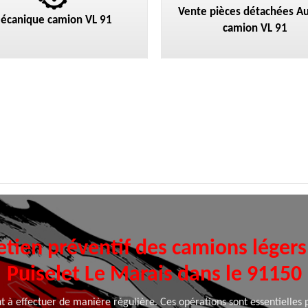
Vente pièces détachées Au
écanique camion VL 91
camion VL 91
etien préventif des camions léger
Puiselet Le Marais dans le 91150
t à effectuer de manière régulière. Ces opérations sont essentielles 