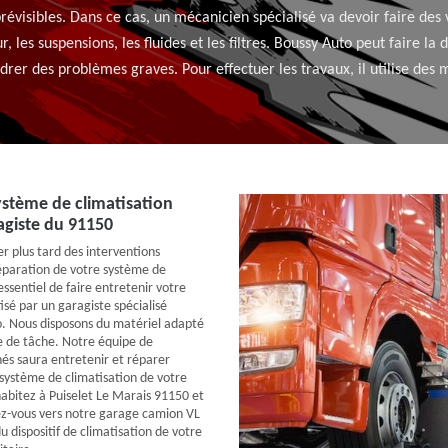
évisibles. Dans ce cas, un mécanicien spécialisé va devoir faire des 
les suspensions, les fluides et les filtres. Boussy Auto peut faire la
drer des problèmes graves. Pour effectuer les travaux, il utilise des 
ystème de climatisation
agiste du 91150
r plus tard des interventions
éparation de votre système de
 essentiel de faire entretenir votre
isé par un garagiste spécialisé
 Nous disposons du matériel adapté
e de tâche. Notre équipe de
és saura entretenir et réparer
système de climatisation de votre
habitez à Puiselet Le Marais 91150 et
ez-vous vers notre garage camion VL
u dispositif de climatisation de votre