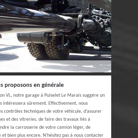
us proposons en générale
n VL, notre garage à Puiselet Le Marais suggère un
us intéressera sûrement. Effectivement, nous
 contrôles techniques de votre véhicule, d’assurer
 et des vitreries, de faire des travaux liés à
eindre la carrosserie de votre camion léger, de
 et bien plus encore. N’hésitez pas à nous contacter