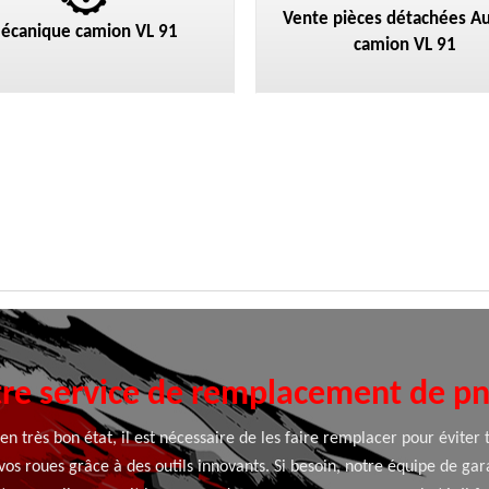
Vente pièces détachées Au
écanique camion VL 91
camion VL 91
re service de remplacement de p
en très bon état, il est nécessaire de les faire remplacer pour éviter 
vos roues grâce à des outils innovants. Si besoin, notre équipe de g