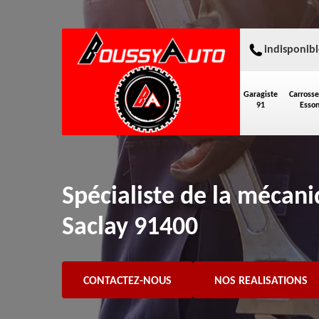
indisponibl
Garagiste
Carrosse
91
Esso
Spécialiste de la mécan
Saclay 91400
CONTACTEZ-NOUS
NOS REALISATIONS