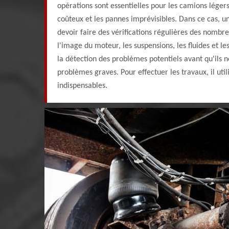
opérations sont essentielles pour les camions léger
coûteux et les pannes imprévisibles. Dans ce cas, u
devoir faire des vérifications régulières des nomb
l'image du moteur, les suspensions, les fluides et les
la détection des problèmes potentiels avant qu'ils 
problèmes graves. Pour effectuer les travaux, il util
indispensables.