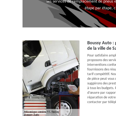
ses services de remplacement de pneus et 
étape par étape, c
Boussy Auto : 
de la ville de S
Pour satisfaire amp
proposons des servic
interventions conf
fournissons des résu
tarif compétitif. N
de pièce peut vous 
suggérons des prest
à tous les budgets. 
d’œuvre par rapport
réparation de votre
contacter par télé