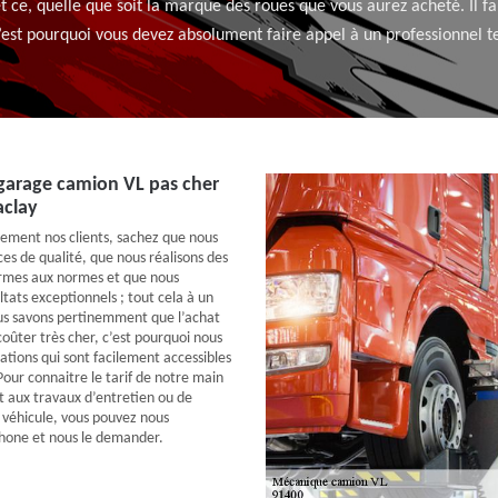
ce, quelle que soit la marque des roues que vous aurez acheté. Il fau
’est pourquoi vous devez absolument faire appel à un professionnel t
garage camion VL pas cher
aclay
lement nos clients, sachez que nous
es de qualité, que nous réalisons des
ormes aux normes et que nous
ltats exceptionnels ; tout cela à un
ous savons pertinemment que l’achat
coûter très cher, c’est pourquoi nous
ations qui sont facilement accessibles
Pour connaitre le tarif de notre main
 aux travaux d’entretien ou de
 véhicule, vous pouvez nous
phone et nous le demander.