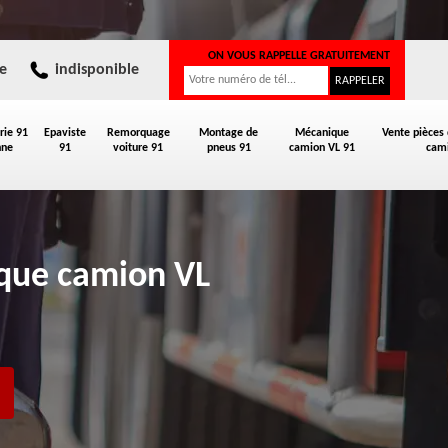
ON VOUS RAPPELLE GRATUITEMENT
e
indisponible
rie 91
Epaviste
Remorquage
Montage de
Mécanique
Vente pièces
nne
91
voiture 91
pneus 91
camion VL 91
cami
ique camion VL