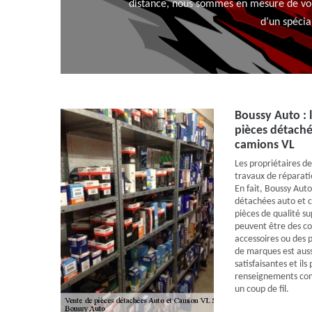
distance, nous sommes en mesure de vous
d’un spécia
Boussy Auto : l
pièces détachée
camions VL
Les propriétaires d
travaux de réparati
En fait, Boussy Auto
détachées auto et c
pièces de qualité s
peuvent être des c
accessoires ou des 
de marques est auss
satisfaisantes et ils
renseignements comp
un coup de fil.