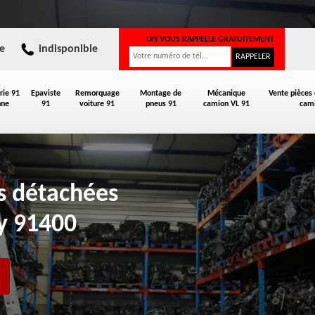
ON VOUS RAPPELLE GRATUITEMENT
e
indisponible
rie 91
Epaviste
Remorquage
Montage de
Mécanique
Vente pièces
nne
91
voiture 91
pneus 91
camion VL 91
cami
es détachées
y 91400