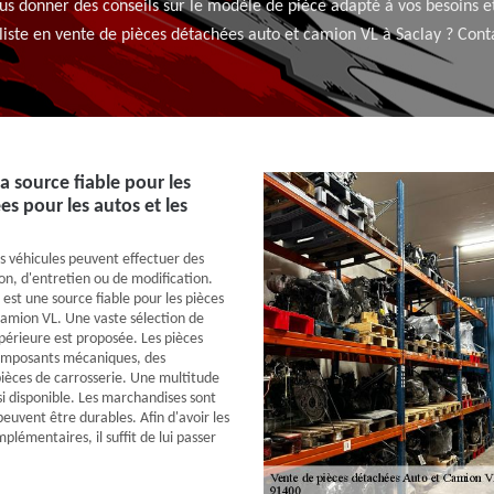
 donner des conseils sur le modèle de pièce adapté à vos besoins et
liste en vente de pièces détachées auto et camion VL à Saclay ? Cont
a source fiable pour les
s pour les autos et les
es véhicules peuvent effectuer des
on, d'entretien ou de modification.
 est une source fiable pour les pièces
amion VL. Une vaste sélection de
upérieure est proposée. Les pièces
omposants mécaniques, des
pièces de carrosserie. Une multitude
i disponible. Les marchandises sont
 peuvent être durables. Afin d'avoir les
lémentaires, il suffit de lui passer