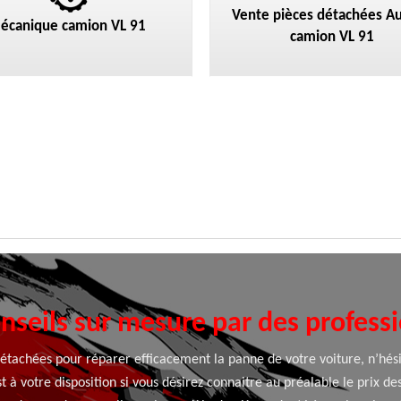
Vente pièces détachées Au
écanique camion VL 91
camion VL 91
nseils sur mesure par des profess
détachées pour réparer efficacement la panne de votre voiture, n’hés
est à votre disposition si vous désirez connaitre au préalable le prix