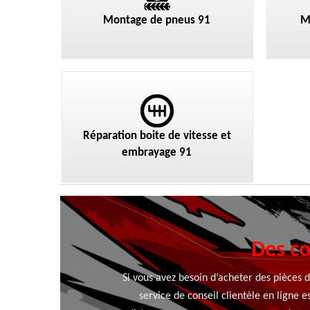
Montage de pneus 91
M
Réparation boite de vitesse et
embrayage 91
Des co
Si vous avez besoin d’acheter des pièces 
service de conseil clientèle en ligne 