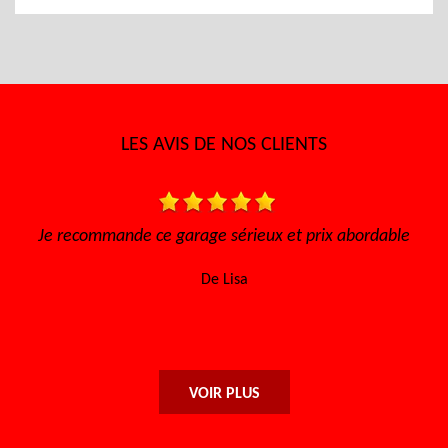
LES AVIS DE NOS CLIENTS
ommande ce garage sérieux et prix abordable
Très bon accuei
l'écoute Disp
De Lisa
e
VOIR PLUS