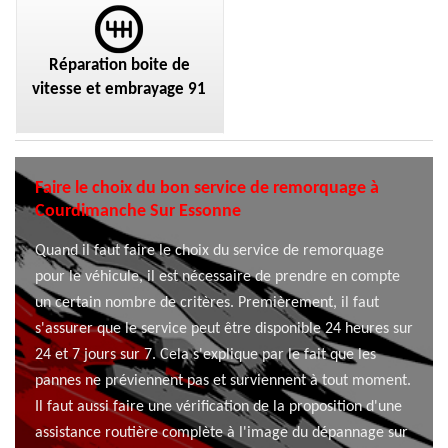
Réparation boite de
vitesse et embrayage 91
Faire le choix du bon service de remorquage à
Courdimanche Sur Essonne
Quand il faut faire le choix du service de remorquage
pour le véhicule, il est nécessaire de prendre en compte
un certain nombre de critères. Premièrement, il faut
s'assurer que le service peut être disponible 24 heures sur
24 et 7 jours sur 7. Cela s'explique par le fait que les
pannes ne préviennent pas et surviennent à tout moment.
Il faut aussi faire une vérification de la proposition d'une
assistance routière complète à l'image du dépannage sur