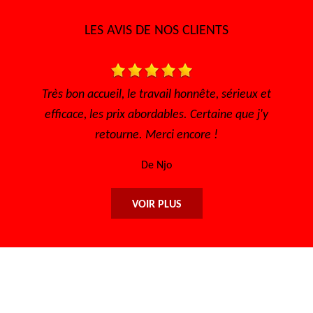
LES AVIS DE NOS CLIENTS
te, sérieux et
Je recommande ce garage sérieux et prix ab
taine que j'y
De Lisa
e !
VOIR PLUS