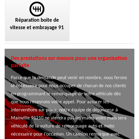
Réparation boite de
vitesse et embrayage 91
Des prestations sur mesure pour une organisation
parfaite
Parce que la demande peut venir en nombre, nous ferons
le nécessaire pour nous occuper de chacun de nos clients
en programmant le remorquage de votre véhicule dès
que nous recevrons votre appel. Pour assurer les
interventions sur place, notre équipe de dépanneur à
Mainville 91210 ne viendra pas les mains vides mais sera
véhiculé de la voiture de remorquage auto et moto
nécessaire pour l’occasion. Un camion remorque avec