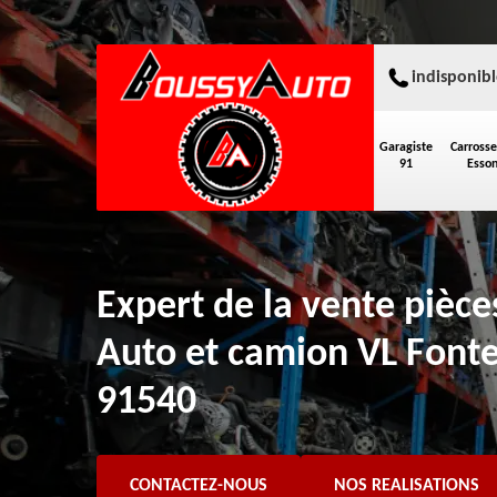
indisponibl
Garagiste
Carrosse
91
Esso
Expert de la vente pièc
Auto et camion VL Font
91540
CONTACTEZ-NOUS
NOS REALISATIONS