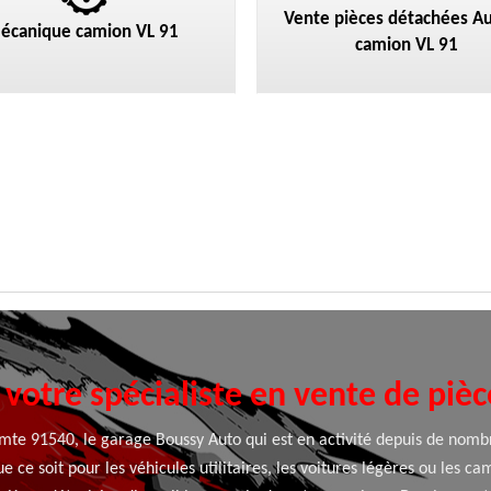
Vente pièces détachées Au
écanique camion VL 91
camion VL 91
votre spécialiste en vente de piè
comte 91540, le garage Boussy Auto qui est en activité depuis de nombr
e ce soit pour les véhicules utilitaires, les voitures légères ou les c