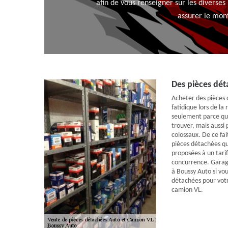
afin de vous renseigner sur les diverse
assurer le mont
Des pièces dét
Acheter des pièces 
fatidique lors de l
seulement parce que 
trouver, mais aussi 
colossaux. De ce fai
pièces détachées qu
proposées à un tari
concurrence. Garagis
à Boussy Auto si vou
détachées pour votr
camion VL.