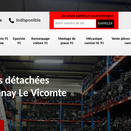
ON VOUS RAPPELLE GRATUITEMENT
e
indisponible
rie 91
Epaviste
Remorquage
Montage de
Mécanique
Vente pièces
nne
91
voiture 91
pneus 91
camion VL 91
cami
es détachées
enay Le Vicomte