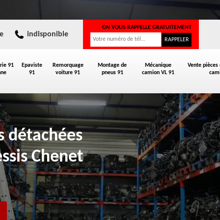
ON VOUS RAPPELLE GRATUITEMENT
e
indisponible
rie 91
Epaviste
Remorquage
Montage de
Mécanique
Vente pièces
nne
91
voiture 91
pneus 91
camion VL 91
cami
es détachées
essis Chenet