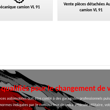
Vente pièces détachées Au
écanique camion VL 91
camion VL 91
 qualifiés pour le changement de 
ces automobiles doit être confié à des garagistes professionnels puis
normes indiquées par le constructeur de votre véhicule utilitaire, vo