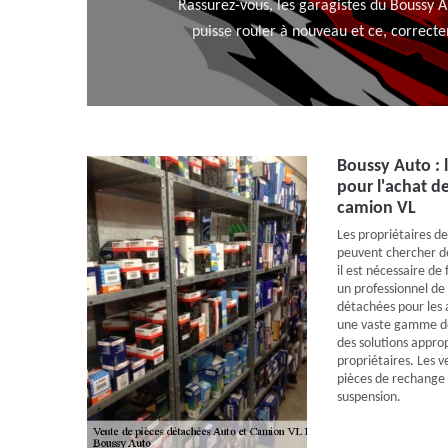
Rassurez-vous, les garagistes du Boussy A
puisse rouler à nouveau et ce, correct
Boussy Auto : 
pour l'achat d
camion VL
Les propriétaires de
peuvent chercher de
il est nécessaire de
un professionnel de
détachées pour les 
une vaste gamme de p
des solutions approp
propriétaires. Les 
pièces de rechange 
suspension.