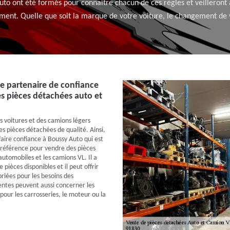
uto ont été formés pour connaitre chacun de ces règles et veilleront
ement. Quelle que soit la marque de votre voiture, le changement de v
le partenaire de confiance
es pièces détachées auto et
s voitures et des camions légers
s pièces détachées de qualité. Ainsi,
 faire confiance à Boussy Auto qui est
 référence pour vendre des pièces
automobiles et les camions VL. Il a
ièces disponibles et il peut offrir
riées pour les besoins des
ventes peuvent aussi concerner les
pour les carrosseries, le moteur ou la