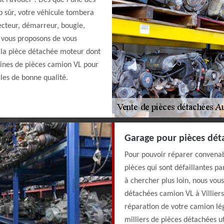
ut l’avouer ! Dès que l’une des
p sûr, votre véhicule tombera
jecteur, démarreur, bougie,
us vous proposons de vous
 la pièce détachée moteur dont
aines de pièces camion VL pour
es de bonne qualité.
Garage pour pièces déta
Pour pouvoir réparer convenab
pièces qui sont défaillantes p
à chercher plus loin, nous vou
détachées camion VL à Villiers
réparation de votre camion lé
milliers de pièces détachées u