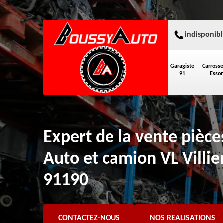
indisponibl
Garagiste
Carrosse
91
Esso
Expert de la vente pièc
Auto et camion VL Villie
91190
CONTACTEZ-NOUS
NOS REALISATIONS