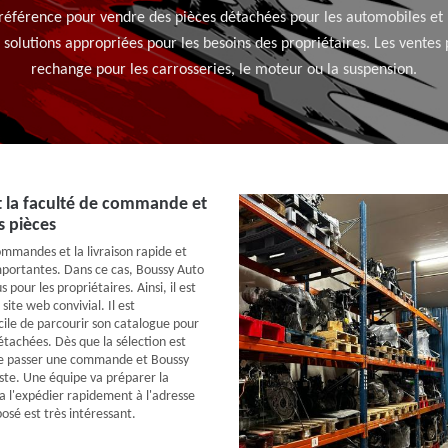
 référence pour vendre des pièces détachées pour les automobiles et
es solutions appropriées pour les besoins des propriétaires. Les vente
rechange pour les carrosseries, le moteur ou la suspension.
t la faculté de commande et
s pièces
mmandes et la livraison rapide et
importantes. Dans ce cas, Boussy Auto
s pour les propriétaires. Ainsi, il est
 site web convivial. Il est
cile de parcourir son catalogue pour
étachées. Dès que la sélection est
t de passer une commande et Boussy
ste. Une équipe va préparer la
 l'expédier rapidement à l'adresse
posé est très intéressant.