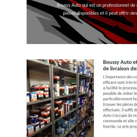
Boussy Auto qui est un professionnel de
pièces disponibles et il peut offrir d
Boussy Auto e
de livraison de
L'importance des co
efficace sont très 
a facilité le processu
possible de visiter le
particulièrement fa
trouver les pièces d
effectuée, il suffi
Auto s'occupe du re
commande et elle va
fournie. Le prix pro