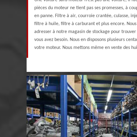
Une voiture sans moteur n’est pas une voiture, il fa
pièces du moteur ne tient pas ses promesses, à cou
en panne. Filtre à air, courroie crantée, culasse, in
filtre à huile, filtre à carburant et plus encore. No
adresser à notre magasin de stockage pour trouver
vous avez besoin. Nous en disposons plusieurs cent
votre moteur. Nous mettons même en vente des huil