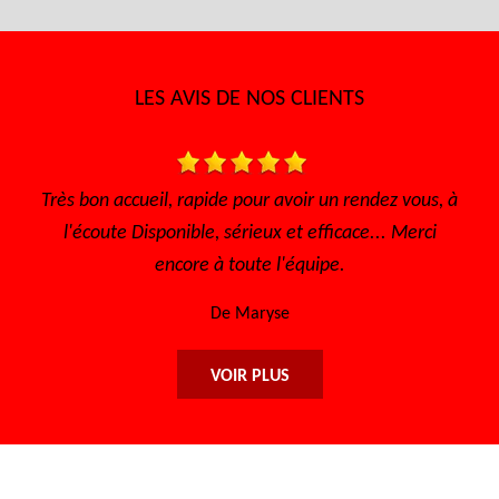
LES AVIS DE NOS CLIENTS
de pour avoir un rendez vous, à
Très bon accueil Des gens
 sérieux et efficace... Merci
sympathique Très 
 toute l'équipe.
De Sofia
e Maryse
VOIR PLUS