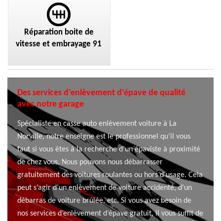
Réparation boite de
vitesse et embrayage 91
Des services d’enlèvement d’épave de qualité
avec notre garage
Spécialiste en casse auto enlèvement voiture à La
Norville, notre enseigne est le professionnel qu’il vous
faut si vous êtes à la recherche d’un épaviste à proximité
de chez vous. Nous pouvons nous débarrasser
gratuitement des voitures roulantes ou hors d’usage. Cela
peut s’agir d’un enlèvement de voiture accidenté, d’un
débarras de voiture brûlée, etc. Si vous avez besoin de
nos services d’enlèvement d’épave gratuit, il vous suffit de