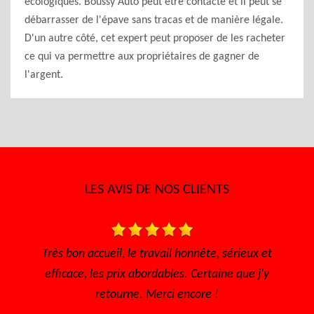
écologiques. Boussy Auto peut être contacté et il peut se
débarrasser de l'épave sans tracas et de manière légale.
D'un autre côté, cet expert peut proposer de les racheter
ce qui va permettre aux propriétaires de gagner de
l'argent.
LES AVIS DE NOS CLIENTS
avail honnête, sérieux et
Très bon accueil Des gens con
dables. Certaine que j'y
sympathique Très bon 
erci encore !
De Sofia