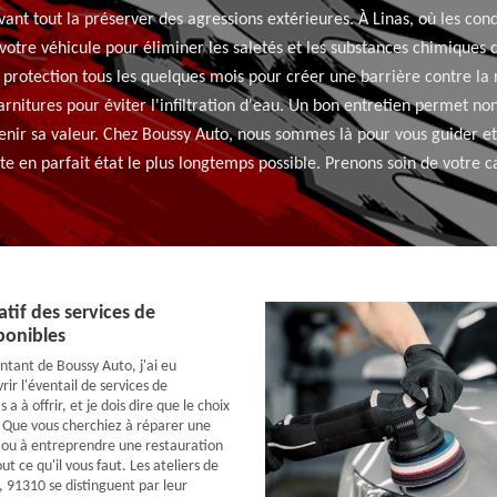
avant tout la préserver des agressions extérieures. À Linas, où les cond
 votre véhicule pour éliminer les saletés et les substances chimique
e protection tous les quelques mois pour créer une barrière contre l
 garnitures pour éviter l'infiltration d'eau. Un bon entretien permet 
nir sa valeur. Chez Boussy Auto, nous sommes là pour vous guider et 
te en parfait état le plus longtemps possible. Prenons soin de votre 
tif des services de
ponibles
ntant de Boussy Auto, j'ai eu
rir l'éventail de services de
 a à offrir, et je dois dire que le choix
 Que vous cherchiez à réparer une
 ou à entreprendre une restauration
ut ce qu'il vous faut. Les ateliers de
, 91310 se distinguent par leur