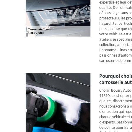
expertise et leur d
qualité. De l'utilis
débosselage sans pe
protecteurs, les prof
hasard. J'ai particu
personnalisé que ch
votre véhicule est 
ateliers se spéciali
collection, apporta
En somme, Linas est
passionnés d'automo
carrosserie de prem
Pourquoi chois
carrosserie au
Choisir Boussy Auto
91310, c'est opter 
qualité, directemen
nous consacrons à of
d'entretien qui rép
chaque véhicule et 
d'experts, passionné
de pointe pour gara