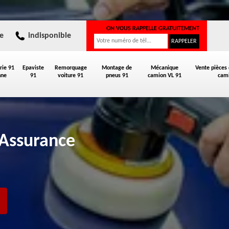
ON VOUS RAPPELLE GRATUITEMENT
e
indisponible
rie 91
Epaviste
Remorquage
Montage de
Mécanique
Vente pièces
nne
91
voiture 91
pneus 91
camion VL 91
cami
 Assurance