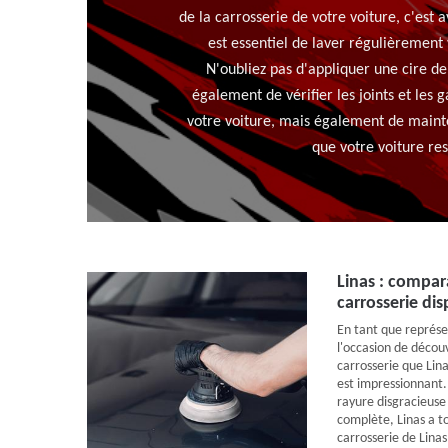
de la carrosserie de votre voiture, c'est 
est essentiel de laver régulièrement
N'oubliez pas d'appliquer une cire d
également de vérifier les joints et les
votre voiture, mais également de mainte
que votre voiture res
Linas : compara
carrosserie dis
En tant que représe
l'occasion de découv
carrosserie que Linas
est impressionnant.
rayure disgracieuse
complète, Linas a to
carrosserie de Linas