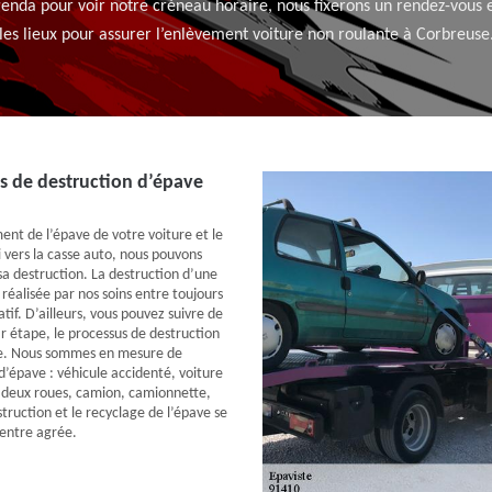
genda pour voir notre créneau horaire, nous fixerons un rendez-vous 
les lieux pour assurer l’enlèvement voiture non roulante à Corbreuse
s de destruction d’épave
ent de l’épave de votre voiture et le
i vers la casse auto, nous pouvons
a destruction. La destruction d’une
réalisée par nos soins entre toujours
atif. D’ailleurs, vous pouvez suivre de
ar étape, le processus de destruction
e. Nous sommes en mesure de
d’épave : véhicule accidenté, voiture
 deux roues, camion, camionnette,
struction et le recyclage de l’épave se
entre agrée.