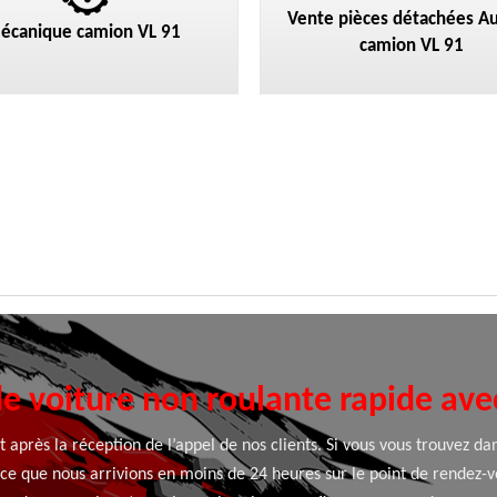
Vente pièces détachées Au
écanique camion VL 91
camion VL 91
e voiture non roulante rapide ave
après la réception de l’appel de nos clients. Si vous vous trouvez dan
ce que nous arrivions en moins de 24 heures sur le point de rendez-v