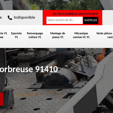
ON VOUS RAPPELLE GRATUITEMENT
e
indisponible
rie 91
Epaviste
Remorquage
Montage de
Mécanique
Vente pièces
nne
91
voiture 91
pneus 91
camion VL 91
cami
Corbreuse 91410