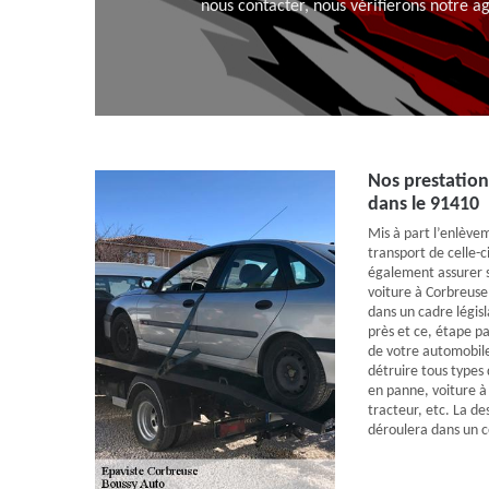
nous contacter, nous vérifierons notre a
Nos prestation
dans le 91410
Mis à part l’enlèvem
transport de celle-c
également assurer s
voiture à Corbreuse 
dans un cadre législ
près et ce, étape p
de votre automobil
détruire tous types 
en panne, voiture à
tracteur, etc. La de
déroulera dans un c