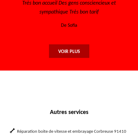
 à
Très bon accueil Des gens consciencieux et
Je r
sympathique Très bon tarif
De Sofia
VOIR PLUS
Autres services
Réparation boite de vitesse et embrayage Corbreuse 91410