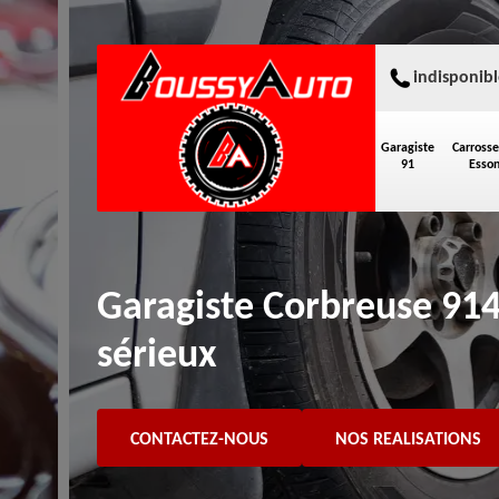
indisponibl
Garagiste
Carrosse
91
Esso
Garagiste Corbreuse 914
sérieux
CONTACTEZ-NOUS
NOS REALISATIONS