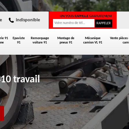
ON VOUS RAPPELLE GRATUITEMENT
e
indisponible
rie 91
Epaviste
Remorquage
Montage de
Mécanique
Vente pièces
nne
91
voiture 91
pneus 91
camion VL 91
cami
10 travail