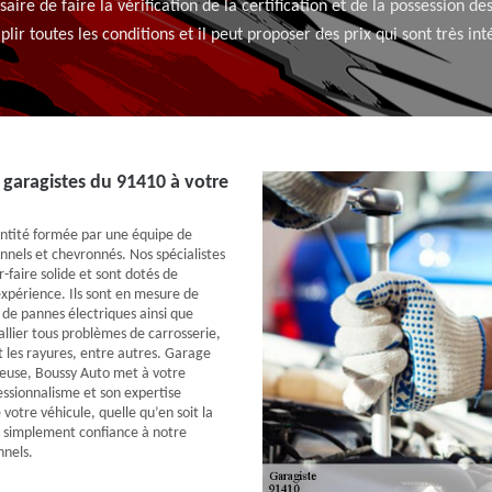
ssaire de faire la vérification de la certification et de la possession d
lir toutes les conditions et il peut proposer des prix qui sont très int
garagistes du 91410 à votre
tité formée par une équipe de
nnels et chevronnés. Nos spécialistes
-faire solide et sont dotés de
expérience. Ils sont en mesure de
 de pannes électriques ainsi que
llier tous problèmes de carrosserie,
 les rayures, entre autres. Garage
euse, Boussy Auto met à votre
essionnalisme et son expertise
 votre véhicule, quelle qu’en soit la
t simplement confiance à notre
nnels.