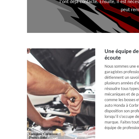
l'ont déjà contacté. Ensuite, il est néce
peut remp
Une équipe de 
écoute
Nous sommes une en
garagistes professio
détiennent un savoir
plusieurs années d’
résoudre tous types
mécaniques et de pa
comme les bosses et
auto Honda à Corbr
disposition son prof
lorsqu’il s’occupe de
marque. Faites tou
équipe de professio