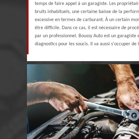
temps de faire appel à un garagiste. Les propriéta
bruits inhabituels, une certaine baisse de la perf
excessive en termes de carburant. À un certain m
être difficile. Dans ce cas, il est nécessaire de proc
par un professionnel. Boussy Auto est un garagiste e
diagnostics pour les soucis. Il va aussi s'occuper de 