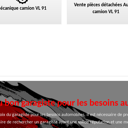
Vente pièces détachées Au
écanique camion VL 91
camion VL 91
u bon garagiste pour les besoins 
hoix du garagiste pour les besoins automobiles, il est nécessaire de 
ire de rechercher un garagiste ayant une solide réputation et une me