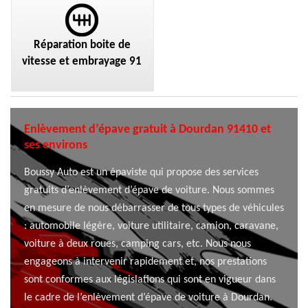
Réparation boite de
vitesse et embrayage 91
Enlèvement d’épave gratuit à Dourdan 91410 et
ses environs
Boussy Auto est un épaviste qui propose des services
gratuits d’enlèvement d’épave de voiture. Nous sommes
en mesure de nous débarrasser de tous types de véhicules
: automobile légère, voiture utilitaire, camion, caravane,
voiture à deux roues, camping cars, etc. Nous nous
engageons à intervenir rapidement et, nos prestations
sont conformes aux législations qui sont en vigueur dans
le cadre de l’enlèvement d’épave de voiture à Dourdan.