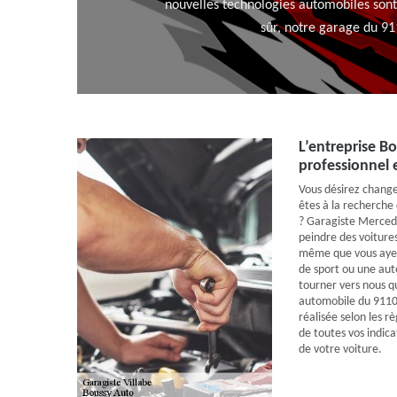
nouvelles technologies automobiles sont 
sûr, notre garage du 91
L’entreprise Bo
professionnel 
Vous désirez change
êtes à la recherche
? Garagiste Mercede
peindre des voiture
même que vous ayez 
de sport ou une aut
tourner vers nous q
automobile du 91100
réalisée selon les r
de toutes vos indic
de votre voiture.