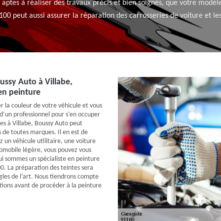
aptes à réaliser des travaux précis et bien soignés, que votre modèl
100 peut aussi assurer la réparation des carrosseries de voiture et 
ussy Auto à Villabe,
en peinture
r la couleur de votre véhicule et vous
 d’un professionnel pour s’en occuper
s à Villabe, Boussy Auto peut
s de toutes marques. Il en est de
un véhicule utilitaire, une voiture
omobile légère, vous pouvez vous
ui sommes un spécialiste en peinture
. La préparation des teintes sera
ègles de l’art. Nous tiendrons compte
ations avant de procéder à la peinture