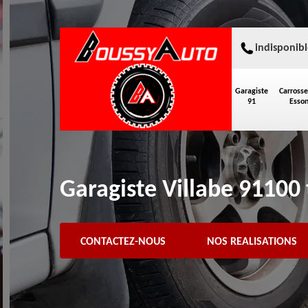
indisponibl
Garagiste
Carrosse
91
Esso
Garagiste Villabe 91100 
CONTACTEZ-NOUS
NOS REALISATIONS