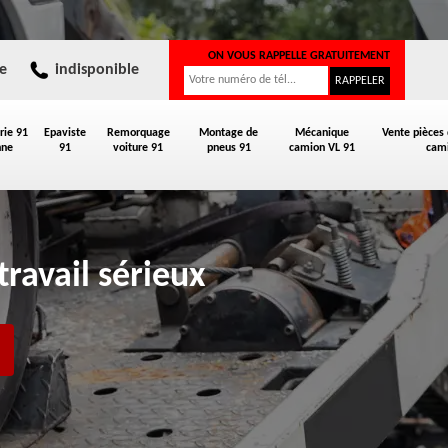
ON VOUS RAPPELLE GRATUITEMENT
e
indisponible
rie 91
Epaviste
Remorquage
Montage de
Mécanique
Vente pièces
nne
91
voiture 91
pneus 91
camion VL 91
cami
travail sérieux