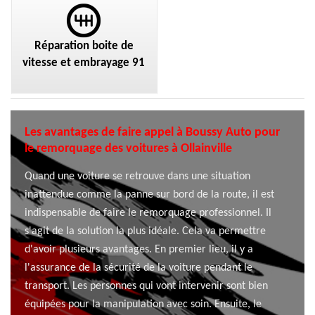
Réparation boite de
vitesse et embrayage 91
Les avantages de faire appel à Boussy Auto pour
le remorquage des voitures à Ollainville
Quand une voiture se retrouve dans une situation
inattendue comme la panne sur bord de la route, il est
indispensable de faire le remorquage professionnel. Il
s'agit de la solution la plus idéale. Cela va permettre
d'avoir plusieurs avantages. En premier lieu, il y a
l'assurance de la sécurité de la voiture pendant le
transport. Les personnes qui vont intervenir sont bien
équipées pour la manipulation avec soin. Ensuite, le